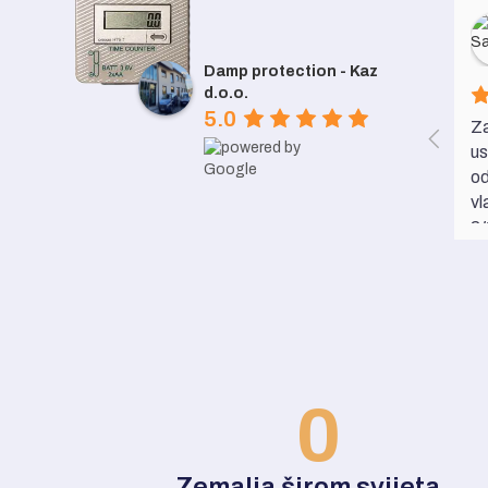
Damp protection - Kaz
d.o.o.
5.0
Za
us
od
vl
24
D.
im
sk
za
za
je
sl
0
bi
Zemalja širom svijeta