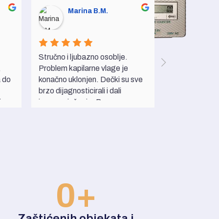
Marina B.M.
Ivan
Stručno i ljubazno osoblje. 
Vrhunski profes
 
Problem kapilarne vlage je 
rješavaju pro
 do 
konačno uklonjen. Dečki su sve 
odmah. Dolaze
brzo dijagnosticirali i dali 
adresu, detekt
a 
izvrsno rješenje. Puno vam 
pružaju rješen
enu 
hvala!
Svakako prep
 što 
rješavanje svi
 
vlagom.
 
0
+
Zaštićenih objekata i