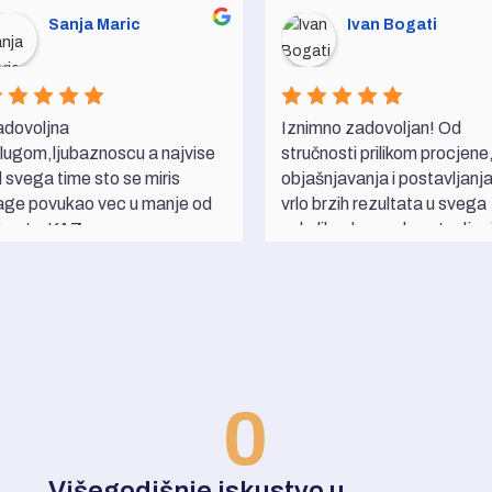
Sanja Maric
Ivan Bogati
dovoljna 
Iznimno zadovoljan! Od 
lugom,ljubaznoscu a najvise 
stručnosti prilikom procjene,
 svega time sto se miris 
objašnjavanja i postavljanja
age povukao vec u manje od 
vrlo brzih rezultata u svega 
 sata,KAZ 
nekoliko dana od postavljanj
O.O.preporucam svima koji 
uređaja. Neće pod svaku cij
aju problema s vlagom,ja kao 
postaviti uređaj, vrlo su jasni
eptik sam se uvjerila da 
nude i što mogu riješiti. Miris
ista djeluje ! I naravno 
vlage nam se brzo povukao,
hvala mladom gospodinu koji 
unutar mjesec dana sve se 
 ugradio uredjaj i sto nije dobio 
posušilo. Svaka preporuka.
om živaca koliko pricam vec je 
0
o zaista ljubazan i susretljiv !..
Višegodišnje iskustvo u