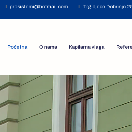
prosistemi@hotmail.com
Trg djece Dobrinje 2
Početna
O nama
Kapilarna vlaga
Refer