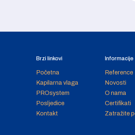
Brzi linkovi
Informacije
Početna
Reference
Kapilarna vlaga
Novosti
PROsystem
O nama
Posljedice
Certifikati
Kontakt
Zatražite 