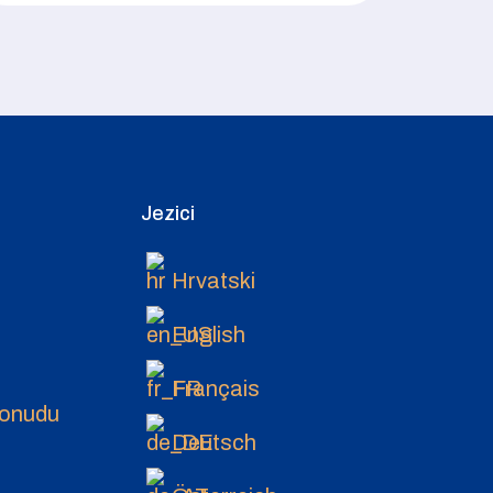
Jezici
Hrvatski
English
Français
ponudu
Deutsch