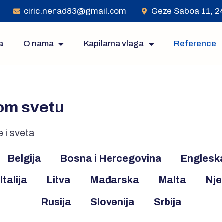
ciric.nenad83@gmail.com
Geze Saboa 11, 24
a
O nama
Kapilarna vlaga
Reference
om svetu
e i sveta
Belgija
Bosna i Hercegovina
Englesk
Italija
Litva
Mađarska
Malta
Nj
Rusija
Slovenija
Srbija