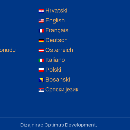
Hrvatski
English
Français
Deutsch
ponudu
Österreich
Italiano
Polski
Bosanski
Српски језик
Dizajnirao
Optimus Development
.