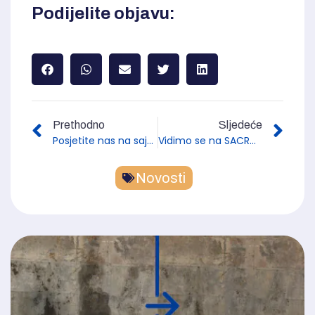
Podijelite objavu:
Prethodno
Sljedeće
Posjetite nas na sajmu nekretnina WIM u Beču!
Vidimo se na SACROEXPO 2025 u Kielceu!
Novosti