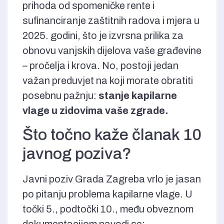
prihoda od spomeničke rente i
sufinanciranje zaštitnih radova i mjera u
2025. godini, što je izvrsna prilika za
obnovu vanjskih dijelova vaše građevine
– pročelja i krova. No, postoji jedan
važan preduvjet na koji morate obratiti
posebnu pažnju:
stanje kapilarne
vlage u zidovima vaše zgrade.
Što točno kaže članak 10
javnog poziva?
Javni poziv Grada Zagreba vrlo je jasan
po pitanju problema kapilarne vlage. U
točki 5., podtočki 10., među obveznom
dokumentacijom navodi se: