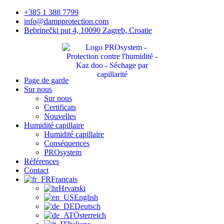
Passer
+385 1 388 7799
au
info@dampprotection.com
contenu
Bebrinečki put 4, 10090 Zagreb, Croatie
Page de garde
Sur nous
Sur nous
Certificats
Nouvelles
Humidité capillaire
Humidité capillaire
Conséquences
PROsystem
Références
Contact
Français
Hrvatski
English
Deutsch
Österreich