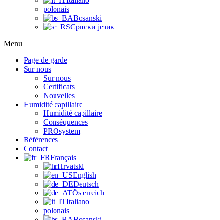
Italiano
polonais
Bosanski
Српски језик
Menu
Page de garde
Sur nous
Sur nous
Certificats
Nouvelles
Humidité capillaire
Humidité capillaire
Conséquences
PROsystem
Références
Contact
Français
Hrvatski
English
Deutsch
Österreich
Italiano
polonais
Bosanski