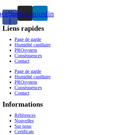
acebook-
Instagram
Linkedin
f
Liens rapides
Page de garde
Humidité capillaire
PROsystem
Conséquences
Contact
Page de garde
Humidité capillaire
PROsystem
Conséquences
Contact
Informations
Références
Nouvelles
Sur nous
Certificats