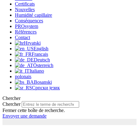
Certificats
Nouvelles
Humidité capillaire
Conséquences
PROsystem
Références
Contact
Hrvatski
English
Français
Deutsch
Österreich
Italiano
polonais
Bosanski
Српски језик
Chercher
Chercher
Fermer cette boîte de recherche.
Envoyer une demande