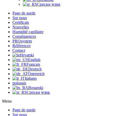
Српски језик
Page de garde
Sur nous
Certificats
Nouvelles
Humidité capillaire
Conséquences
PROsystem
Références
Contact
Hrvatski
English
Français
Deutsch
Österreich
Italiano
polonais
Bosanski
Српски језик
Menu
Page de garde
Sur nous