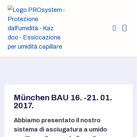
Umidit
Српски ј
München BAU 16. -21. 01.
2017.
Abbiamo presentato il nostro
sistema di asciugatura a umido