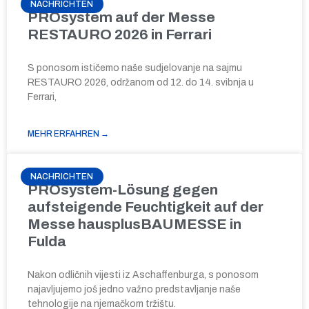
NACHRICHTEN
PROsystem auf der Messe
RESTAURO 2026 in Ferrari
S ponosom ističemo naše sudjelovanje na sajmu
RESTAURO 2026, održanom od 12. do 14. svibnja u
Ferrari,
MEHR ERFAHREN →
NACHRICHTEN
PROsystem-Lösung gegen
aufsteigende Feuchtigkeit auf der
Messe hausplusBAUMESSE in
Fulda
Nakon odličnih vijesti iz Aschaffenburga, s ponosom
najavljujemo još jedno važno predstavljanje naše
tehnologije na njemačkom tržištu.