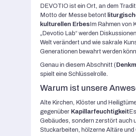
DEVOTIO ist ein Ort, an dem Traditi
Motto der Messe betont
liturgisc
kulturellen Erbes
Im Rahmen von K
„Devotio Lab“ werden Diskussionen d
Welt verändert und wie sakrale Kuns
Generationen bewahrt werden könn
Genau in diesem Abschnitt (
Denkm
spielt eine Schlüsselrolle.
Warum ist unsere Anwese
Alte Kirchen, Klöster und Heiligtüm
gegenüber
Kapillarfeuchtigkeit
Es
Gebäudes, sondern zerstört auch un
Stuckarbeiten, hölzerne Altäre und