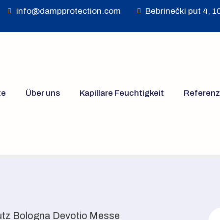
info@dampprotection.com
Bebrinečki put 4, 
te
Über uns
Kapillare Feuchtigkeit
Referen