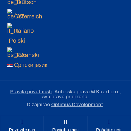
Deutsch
Österreich
Italiano
Polski
Bosanski
Српски језик
Pravila privatnosti
. Autorska prava © Kaz d.o.o.,
sva prava pridržana.
Dizajnirao
Optimus Development
.
Pozovite nas
Posjetite nas
Pošaljite upit